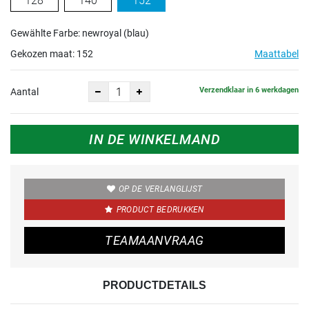
128
140
152
Gewählte Farbe: newroyal (blau)
Gekozen maat:
152
Maattabel
Verzendklaar in 6 werkdagen
Aantal
IN DE WINKELMAND
OP DE VERLANGLIJST
PRODUCT BEDRUKKEN
TEAMAANVRAAG
PRODUCTDETAILS