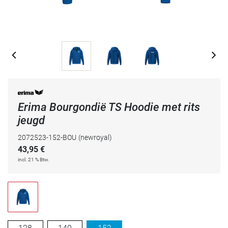
Erima Bourgondië TS Hoodie met rits
jeugd
2072523-152-BOU
(newroyal)
43,95
€
incl. 21 % Btw.