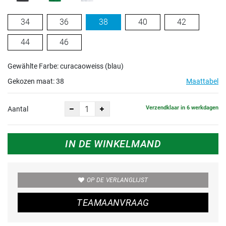
34
36
38
40
42
44
46
Gewählte Farbe: curacaoweiss (blau)
Gekozen maat:
38
Maattabel
Verzendklaar in 6 werkdagen
Aantal
IN DE WINKELMAND
OP DE VERLANGLIJST
TEAMAANVRAAG