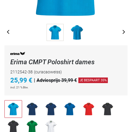
Erima CMPT Poloshirt dames
2112542-38
(curacaoweiss)
25,99
€
|
Adviesprijs 39,99 €
JE BESPAART 35%
incl. 21 % Btw.