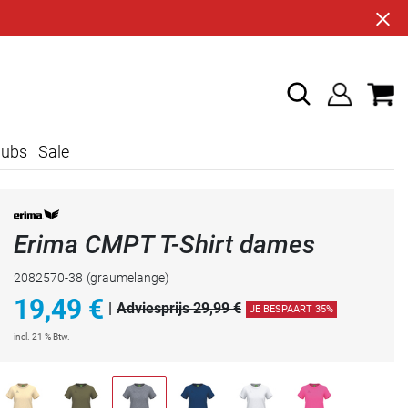
lubs
Sale
Erima CMPT T-Shirt dames
2082570-38
(graumelange)
19,49
€
|
Adviesprijs 29,99 €
JE BESPAART 35%
incl. 21 % Btw.