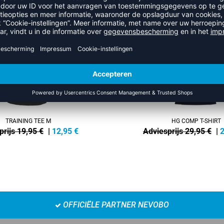
NEW
-25%
TRAINING TEE M
HG COMP T-SHIRT
prijs 19,95 €
|
12,95
€
Adviesprijs 29,95 €
|
2
OFFICIËLE PARTNER NEVOBO