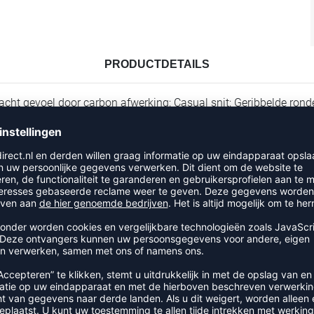
PRODUCTDETAILS
acht gevoel door carbon afwerking; Casual snit; Geribbelde rond
RECENT BEKEKEN
EER UIT DE CATEGORIE T-SHIR