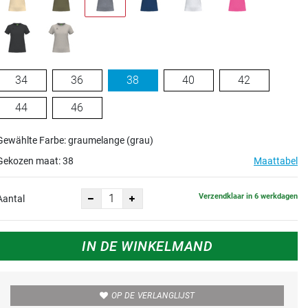
34
36
38
40
42
44
46
Gewählte Farbe: graumelange (grau)
Gekozen maat:
38
Maattabel
Verzendklaar in 6 werkdagen
Aantal
IN DE WINKELMAND
OP DE VERLANGLIJST