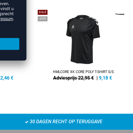
SALE
-60%
HMLCORE XK CORE POLY T-SHIRT S/S
2,46
€
Adviesprijs 22,95 €
|
9,18
€
30 DAGEN RECHT OP TERUGGAVE