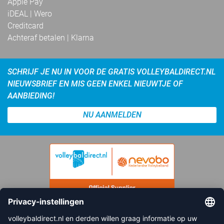
Apple Pay
iDEAL | Wero
Creditcard
Achteraf betalen | Klarna
SCHRIJF JE NU IN VOOR DE GRATIS VOLLEYBALDIRECT.NL
NIEUWSBRIEF EN MIS GEEN ENKEL NIEUWTJE OF
AANBIEDING!
NU AANMELDEN