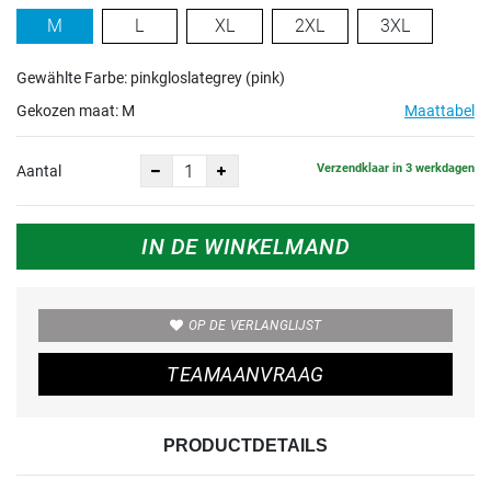
M
L
XL
2XL
3XL
Gewählte Farbe: pinkgloslategrey (pink)
Gekozen maat:
M
Maattabel
Verzendklaar in 3 werkdagen
Aantal
IN DE WINKELMAND
OP DE VERLANGLIJST
TEAMAANVRAAG
PRODUCTDETAILS