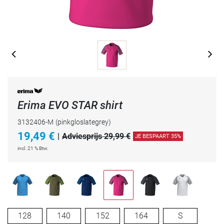
Erima EVO STAR shirt
3132406-M
(pinkgloslategrey)
19,49
€
|
Adviesprijs 29,99 €
JE BESPAART 35%
incl. 21 % Btw.
128
140
152
164
S