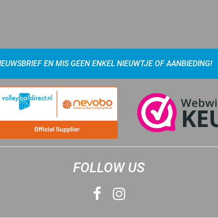
NIEUWSBRIEF EN MIS GEEN ENKEL NIEUWTJE OF AANBIEDING!
FOLLOW US