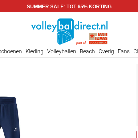
SUMMER SALE: TOT 65% KORTING
lschoenen
Kleding
Volleyballen
Beach
Overig
Fans
C