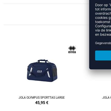
MEER
REFINEMENT
REFINEMENT
JOLA OLYMPUS SPORTTAS LARGE
JOLA 
45,95
€