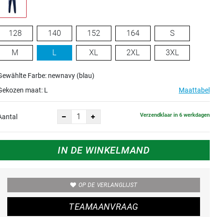
128
140
152
164
S
M
L
XL
2XL
3XL
Gewählte Farbe: newnavy (blau)
Gekozen maat:
L
Maattabel
Verzendklaar in 6 werkdagen
Aantal
IN DE WINKELMAND
OP DE VERLANGLIJST
TEAMAANVRAAG