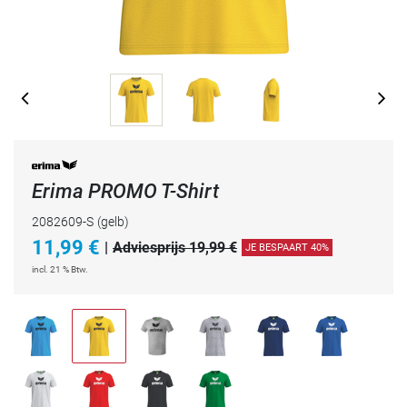
Erima PROMO T-Shirt
2082609-S
(gelb)
11,99
€
|
Adviesprijs 19,99 €
JE BESPAART 40%
incl. 21 % Btw.