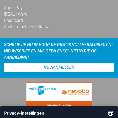
Apple Pay
iDEAL | Wero
Creditcard
Achteraf betalen | Klarna
SCHRIJF JE NU IN VOOR DE GRATIS VOLLEYBALDIRECT.NL
NIEUWSBRIEF EN MIS GEEN ENKEL NIEUWTJE OF
AANBIEDING!
NU AANMELDEN