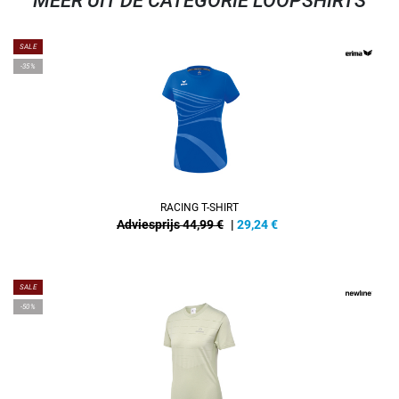
MEER UIT DE CATEGORIE LOOPSHIRTS
SALE
-35%
RACING T-SHIRT
Adviesprijs 44,99 €
|
29,24
€
SALE
-50%