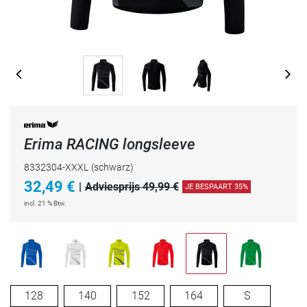
Erima RACING longsleeve
8332304-XXXL
(schwarz)
32,49
€
|
Adviesprijs 49,99 €
JE BESPAART 35%
incl. 21 % Btw.
128
140
152
164
S