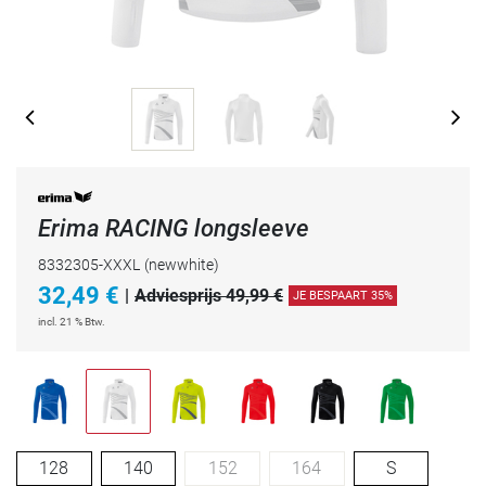
Erima RACING longsleeve
8332305-XXXL
(newwhite)
32,49
€
|
Adviesprijs 49,99 €
JE BESPAART 35%
incl. 21 % Btw.
128
140
152
164
S