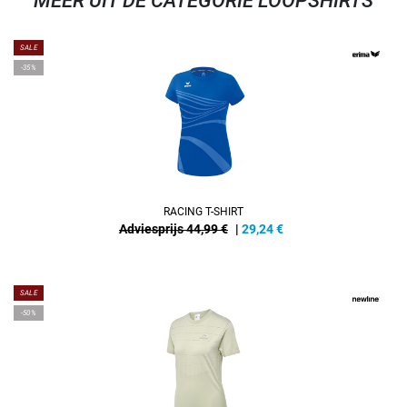
MEER UIT DE CATEGORIE LOOPSHIRTS
SALE
-35%
RACING T-SHIRT
Adviesprijs 44,99 €
|
29,24
€
SALE
-50%