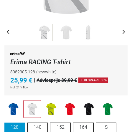
Erima RACING T-shirt
8082305-128
(newwhite)
25,99
€
|
Adviesprijs 39,99 €
JE BESPAART 35%
incl. 21 % Btw.
128
140
152
164
S