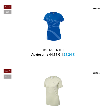
SALE
-35%
RACING T-SHIRT
Adviesprijs 44,99 €
|
29,24
€
SALE
-50%