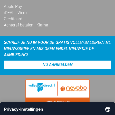
Apple Pay
iDEAL | Wero
Creditcard
Achteraf betalen | Klarna
SCHRIJF JE NU IN VOOR DE GRATIS VOLLEYBALDIRECT.NL
NIEUWSBRIEF EN MIS GEEN ENKEL NIEUWTJE OF
AANBIEDING!
NU AANMELDEN