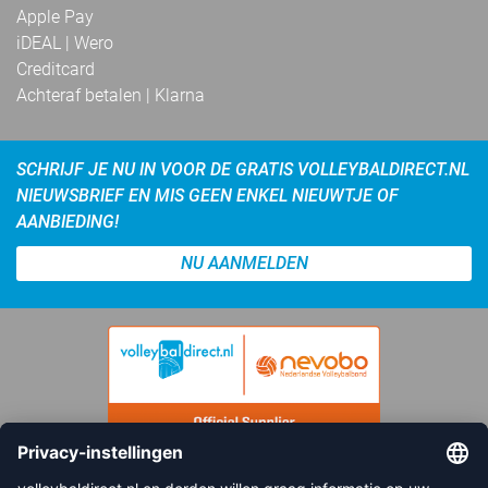
Apple Pay
iDEAL | Wero
Creditcard
Achteraf betalen | Klarna
SCHRIJF JE NU IN VOOR DE GRATIS VOLLEYBALDIRECT.NL
NIEUWSBRIEF EN MIS GEEN ENKEL NIEUWTJE OF
AANBIEDING!
NU AANMELDEN