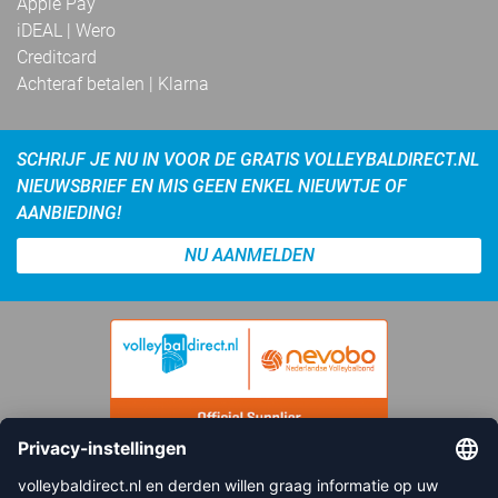
Apple Pay
iDEAL | Wero
Creditcard
Achteraf betalen | Klarna
SCHRIJF JE NU IN VOOR DE GRATIS VOLLEYBALDIRECT.NL
NIEUWSBRIEF EN MIS GEEN ENKEL NIEUWTJE OF
AANBIEDING!
NU AANMELDEN