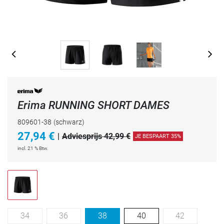
Erima RUNNING SHORT DAMES
809601-38
(schwarz)
27,94
€
|
Adviesprijs 42,99 €
JE BESPAART 35%
incl. 21 % Btw.
34
36
38
40
42