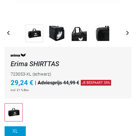
Erima SHIRTTAS
723053-XL
(schwarz)
29,24
€
|
Adviesprijs 44,99 €
JE BESPAART 35%
incl. 21 % Btw.
XL