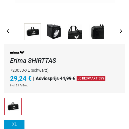
Erima SHIRTTAS
723053-XL
(schwarz)
29,24
€
|
Adviesprijs 44,99 €
JE BESPAART 35%
incl. 21 % Btw.
XL