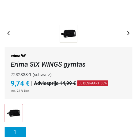
Erima SIX WINGS gymtas
7232333-1
(schwarz)
9,74
€
|
Adviesprijs 14,99 €
JE BESPAART 35%
incl. 21 % Btw.
1