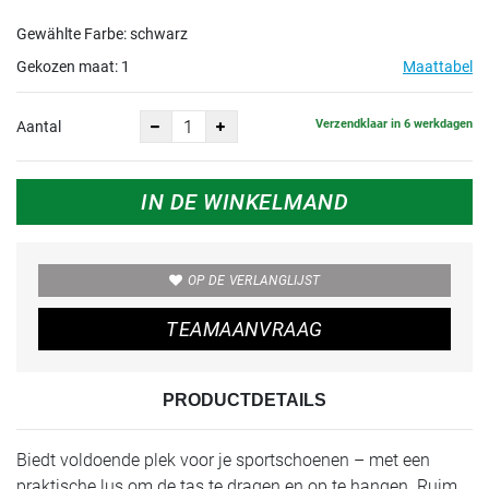
Gewählte Farbe: schwarz
Gekozen maat:
1
Maattabel
Verzendklaar in 6 werkdagen
Aantal
IN DE WINKELMAND
OP DE VERLANGLIJST
TEAMAANVRAAG
PRODUCTDETAILS
Biedt voldoende plek voor je sportschoenen – met een
praktische lus om de tas te dragen en op te hangen. Ruim