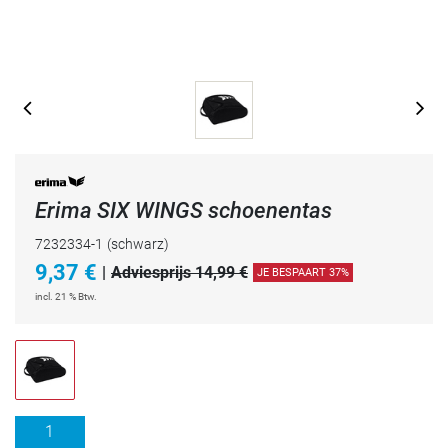
Erima SIX WINGS schoenentas
7232334-1
(schwarz)
9,37
€
|
Adviesprijs 14,99 €
JE BESPAART 37%
incl. 21 % Btw.
1