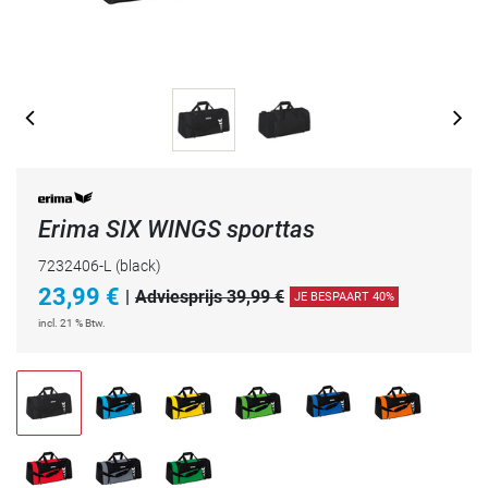
Erima SIX WINGS sporttas
7232406-L
(black)
23,99
€
|
Adviesprijs 39,99 €
JE BESPAART 40%
incl. 21 % Btw.