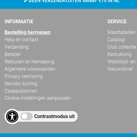
GEEN VERZENDKOSTEN VANAF €70 IN NL
INFORMATIE
SERVICE
Bestelling herroepen
Maattabellen
Help en contact
Catalogi
Verzending
Club collectie
Betalen
Bedrukking
Retouren en herroeping
Wedstrijd- en
Algemene voorwaarden
Nieuwsbrief
Privacy verklaring
Nevobo korting
Cadeaubonnen
Cookie-instellingen aanpassen
Contrastmodus uit