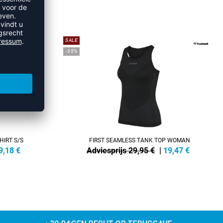
TS
SALE
-35%
HIRT S/S
FIRST SEAMLESS TANK TOP WOMAN
9,18
€
Adviesprijs 29,95 €
|
19,47
€