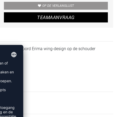
OP DE VERLANGLIJST
TEAMAANVRAAG
nde hals met ribboord Erima wing-design op de schouder