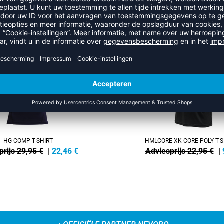
EER UIT DE CATEGORIE T-SHIR
SALE
-60%
HG COMP T-SHIRT
HMLCORE XK CORE POLY T-S
prijs 29,95 €
|
22,46
€
Adviesprijs 22,95 €
|