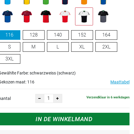
116
128
140
152
164
S
M
L
XL
2XL
3XL
Gewählte Farbe: schwarzweiss (schwarz)
Gekozen maat:
116
Maattabel
Verzendklaar in 6 werkdagen
Aantal
IN DE WINKELMAND