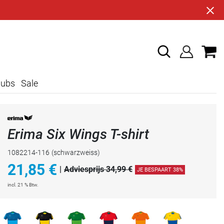
lubs
Sale
Erima Six Wings T-shirt
1082214-116
(schwarzweiss)
21,85
€
|
Adviesprijs 34,99 €
JE BESPAART 38%
incl. 21 % Btw.