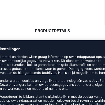
PRODUCTDETAILS
ltijd goed uitgerust. Licht, sneldrogend functioneel materiaal Ro
RECENT BEKEKEN