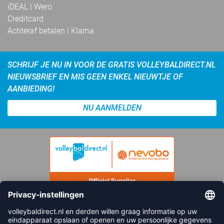
iDEAL | Wero
Creditcard
Achteraf betalen | Klarna
SCHRIJF JE NU IN VOOR DE GRATIS VOLLEYBALDIRECT.NL
NIEUWSBRIEF EN MIS GEEN ENKEL NIEUWTJE OF
AANBIEDING!
NU AANMELDEN