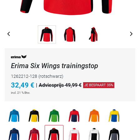
Erima Six Wings trainingstop
1262212-128
(rotschwarz)
32,49
€
|
Adviesprijs 49,99 €
JE BESPAART 35%
incl. 21 % Btw.