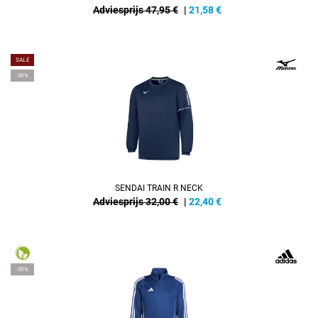
Adviesprijs 47,95 €
|
21,58
€
SALE
-30%
SENDAI TRAIN R NECK
Adviesprijs 32,00 €
|
22,40
€
-38%