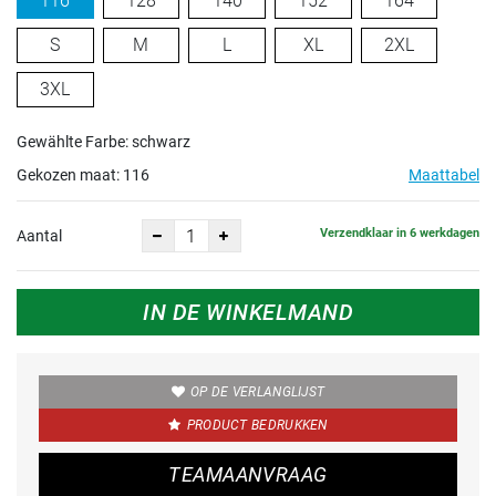
116
128
140
152
164
S
M
L
XL
2XL
3XL
Gewählte Farbe: schwarz
Gekozen maat:
116
Maattabel
Verzendklaar in 6 werkdagen
Aantal
IN DE WINKELMAND
OP DE VERLANGLIJST
PRODUCT BEDRUKKEN
TEAMAANVRAAG