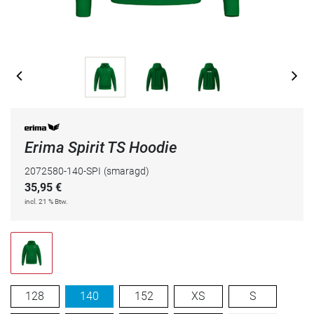
Erima Spirit TS Hoodie
2072580-140-SPI
(smaragd)
35,95
€
incl. 21 % Btw.
128
140
152
XS
S