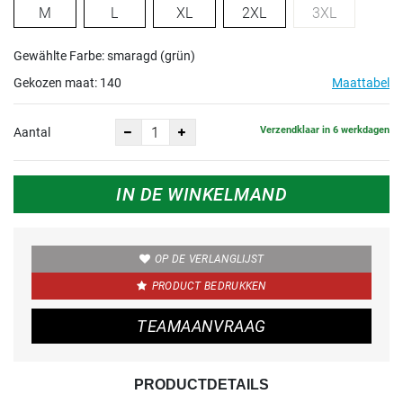
M
L
XL
2XL
3XL
Gewählte Farbe: smaragd (grün)
Gekozen maat:
140
Maattabel
Verzendklaar in 6 werkdagen
Aantal
IN DE WINKELMAND
OP DE VERLANGLIJST
PRODUCT BEDRUKKEN
TEAMAANVRAAG
PRODUCTDETAILS