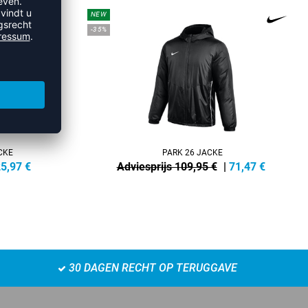
NEW
-35%
CKE
PARK 26 JACKE
5,97
€
Adviesprijs 109,95 €
|
71,47
€
30 DAGEN RECHT OP TERUGGAVE