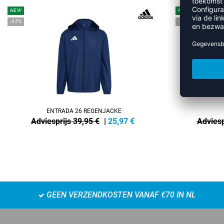
NEW
NEW
-35%
-35%
ENTRADA 26 REGENJACKE
Adviesprijs 39,95 €
|
25,97
€
Adviesp
GEEN VERZENDKOSTEN VANAF €70 IN NL