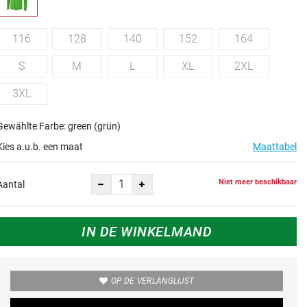
116
128
140
152
164
S
M
L
XL
2XL
3XL
Gewählte Farbe: green (grün)
Kies a.u.b. een maat
Maattabel
Niet meer beschikbaar
Aantal
IN DE WINKELMAND
OP DE VERLANGLIJST