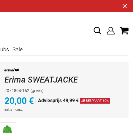
lubs
Sale
Erima SWEATJACKE
2071804-152
(green)
20,00
€
|
Adviesprijs 49,99 €
JE BESPAART 60%
incl. 21 % Btw.