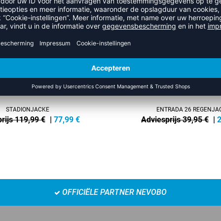
NEW
-35%
STADIONJACKE
ENTRADA 26 REGENJA
rijs 119,99 €
|
77,99
€
Adviesprijs 39,95 €
|
2
OFFICIËLE PARTNER NEVOBO