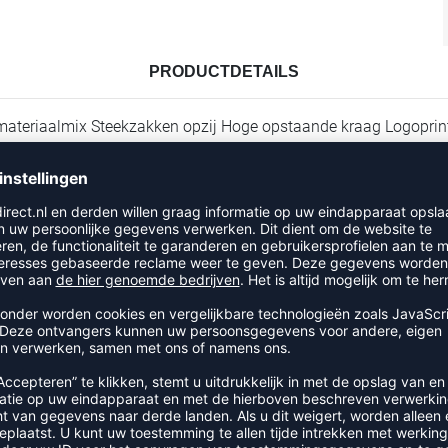
PRODUCTDETAILS
 materiaalmix Steekzakken opzij Hoge opstaande kraag Logoprin
RECENT BEKEKEN
 UIT DE CATEGORIE OUTDOOR 