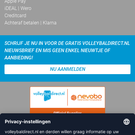
Apple Pay
iDEAL | Wero
Creditcard
Achteraf betalen | Klarna
SCHRIJF JE NU IN VOOR DE GRATIS VOLLEYBALDIRECT.NL
NIEUWSBRIEF EN MIS GEEN ENKEL NIEUWTJE OF
AANBIEDING!
NU AANMELDEN