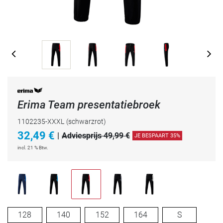
Erima Team presentatiebroek
1102235-XXXL
(schwarzrot)
32,49
€
|
Adviesprijs 49,99 €
JE BESPAART 35%
incl. 21 % Btw.
128
140
152
164
S