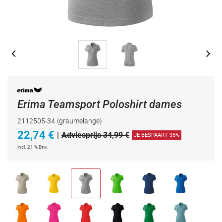
Erima Teamsport Poloshirt dames
2112505-34
(graumelange)
22,74
€
|
Adviesprijs 34,99 €
JE BESPAART 35%
incl. 21 % Btw.