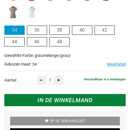
34
36
38
40
42
44
46
48
Gewählte Farbe: graumelange (grau)
Gekozen maat:
34
Maattabel
Verzendklaar in 6 werkdagen
Aantal
IN DE WINKELMAND
OP DE VERLANGLIJST