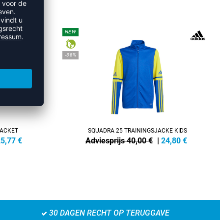
SJACKS
NEW
-38%
JACKET
SQUADRA 25 TRAININGSJACKE KIDS
5,77
€
Adviesprijs 40,00 €
|
24,80
€
30 DAGEN RECHT OP TERUGGAVE