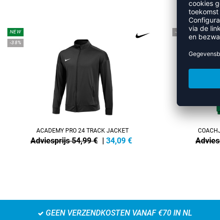
MEER 
NEW
-45%
-38%
ACADEMY PRO 24 TRACK JACKET
COACHJ
Adviesprijs 54,99 €
|
34,09
€
Advies
GEEN VERZENDKOSTEN VANAF €70 IN NL