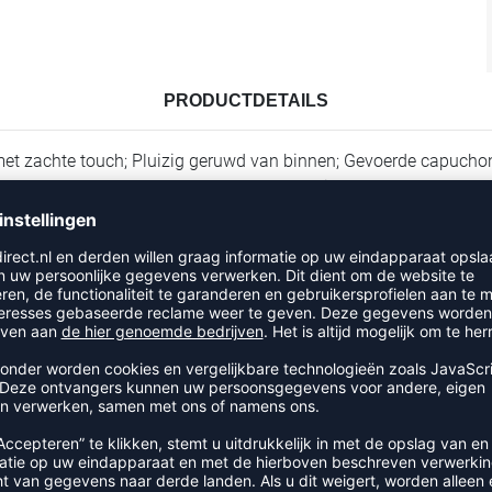
PRODUCTDETAILS
met zachte touch; Pluizig geruwd van binnen; Gevoerde capuchon
nchetten en zoom; Met beter katoen. Materiaal: 60% katoen, 40%
RECENT BEKEKEN