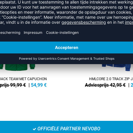
UIT DE CATEGORIE TRAINING
NEW
-40%
ACK TEAM MET CAPUCHON
HMLCORE 2.0 TRACK ZIP 
prijs 99,99 €
|
54,99
€
Adviesprijs 42,95 €
|
2
OFFICIËLE PARTNER NEVOBO