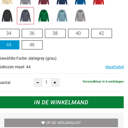
34
36
38
40
42
44
46
Gewählte Farbe: slategrey (grau)
Gekozen maat:
44
Maattabel
Verzendklaar in 6 werkdagen
Aantal
IN DE WINKELMAND
OP DE VERLANGLIJST