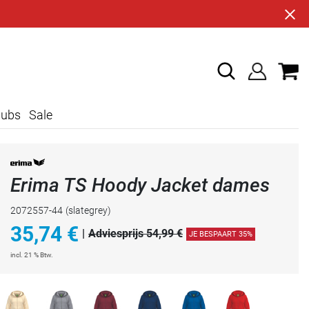
lubs
Sale
Erima TS Hoody Jacket dames
2072557-44
(slategrey)
35,74
€
|
Adviesprijs 54,99 €
JE BESPAART 35%
incl. 21 % Btw.