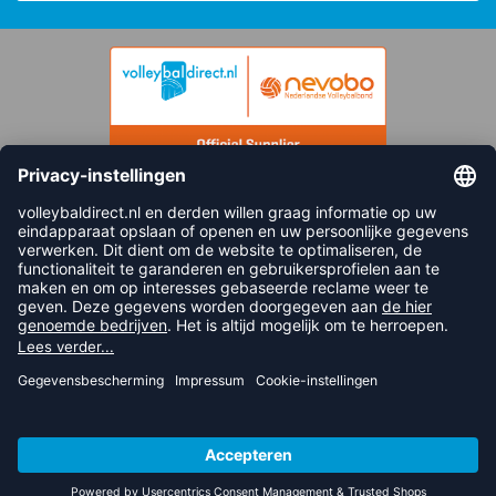
FOLLOW US
© 2026 balsportdirect.nl B.V.