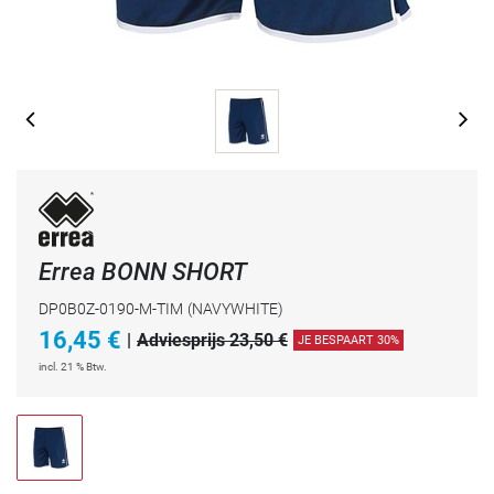
Errea BONN SHORT
DP0B0Z-0190-M-TIM
(NAVYWHITE)
16,45
€
|
Adviesprijs 23,50 €
JE BESPAART 30%
incl. 21 % Btw.