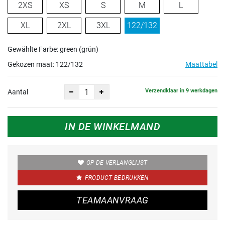
2XS
XS
S
M
L
XL
2XL
3XL
122/132
Gewählte Farbe: green (grün)
Gekozen maat:
122/132
Maattabel
Verzendklaar in 9 werkdagen
Aantal
IN DE WINKELMAND
OP DE VERLANGLIJST
PRODUCT BEDRUKKEN
TEAMAANVRAAG