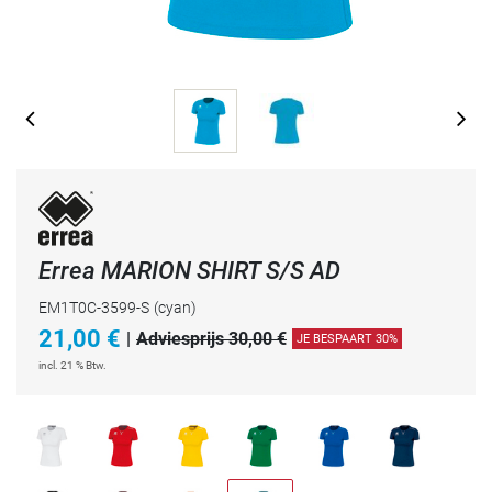
Errea MARION SHIRT S/S AD
EM1T0C-3599-S
(cyan)
21,00
€
|
Adviesprijs 30,00 €
JE BESPAART 30%
incl. 21 % Btw.