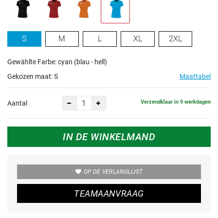
S
M
L
XL
2XL
Gewählte Farbe: cyan (blau - hell)
Gekozen maat:
S
Maattabel
Verzendklaar in 9 werkdagen
Aantal
IN DE WINKELMAND
OP DE VERLANGLIJST
TEAMAANVRAAG