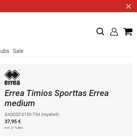
lubs
Sale
Errea Timios Sporttas Errea
medium
GA0C0Z-0150-TIM
(royalwit)
37,95
€
incl. 21 % Btw.