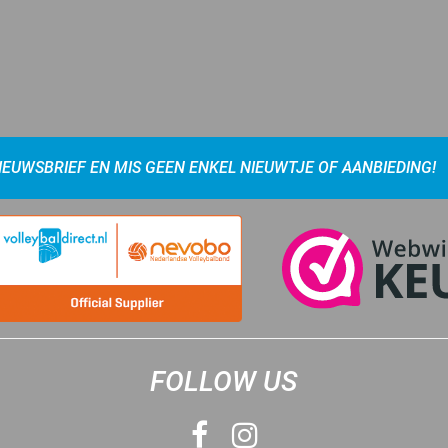
NIEUWSBRIEF EN MIS GEEN ENKEL NIEUWTJE OF AANBIEDING!
FOLLOW US