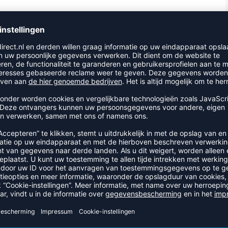
PRODUCTDETAILS
 en een voorvak. Door de verschillende vakken, handvaten en sc
op de rode button PRODUCT BEDRUKKEN voor de mogelijkheden