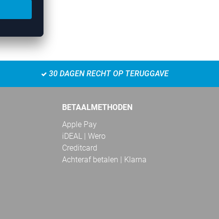
30 DAGEN RECHT OP TERUGGAVE
BETAALMETHODEN
Apple Pay
iDEAL | Wero
Creditcard
Achteraf betalen | Klarna