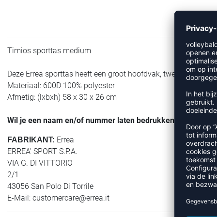
Timios sporttas medium
Deze Errea sporttas heeft een groot hoofdvak, twee zijvakken
Materiaal: 600D 100% polyester
Afmetig: (lxbxh) 58 x 30 x 26 cm
Wil je een naam en/of nummer laten bedrukken? Klik dan 
Errea
FABRIKANT:
ERREA' SPORT S.P.A.
VIA G. DI VITTORIO
2/1
43056 San Polo Di Torrile
E-Mail:
customercare@errea.it