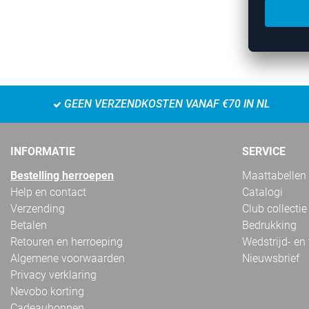
GEEN VERZENDKOSTEN VANAF €70 IN NL
INFORMATIE
SERVICE
Bestelling herroepen
Maattabellen
Help en contact
Catalogi
Verzending
Club collectie
Betalen
Bedrukking
Retouren en herroeping
Wedstrijd- en
Algemene voorwaarden
Nieuwsbrief
Privacy verklaring
Nevobo korting
Cadeaubonnen