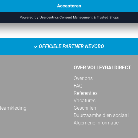
RECENT BEKEKEN
OFFICIËLE PARTNER NEVOBO
OVER VOLLEYBALDIRECT
Over ons
FAQ
Referenties
Vacatures
 teamkleding
Geschillen
Duurzaamheid en sociaal
Algemene informatie