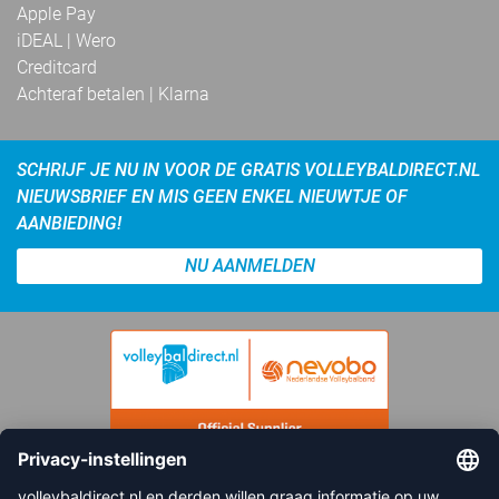
Apple Pay
iDEAL | Wero
Creditcard
Achteraf betalen | Klarna
SCHRIJF JE NU IN VOOR DE GRATIS VOLLEYBALDIRECT.NL
NIEUWSBRIEF EN MIS GEEN ENKEL NIEUWTJE OF
AANBIEDING!
NU AANMELDEN