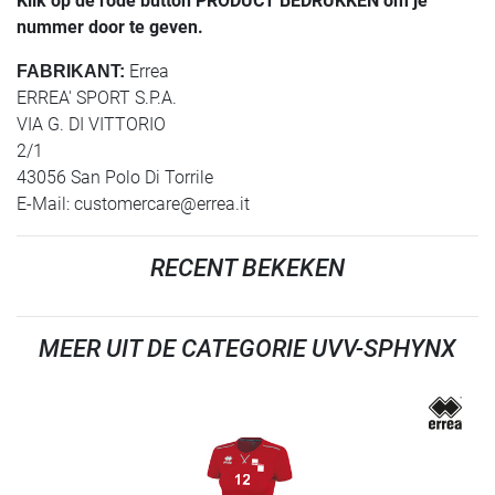
Klik op de rode button PRODUCT BEDRUKKEN om je
nummer door te geven.
Errea
FABRIKANT:
ERREA' SPORT S.P.A.
VIA G. DI VITTORIO
2/1
43056 San Polo Di Torrile
E-Mail:
customercare@errea.it
RECENT BEKEKEN
MEER UIT DE CATEGORIE UVV-SPHYNX
REFINEMENT