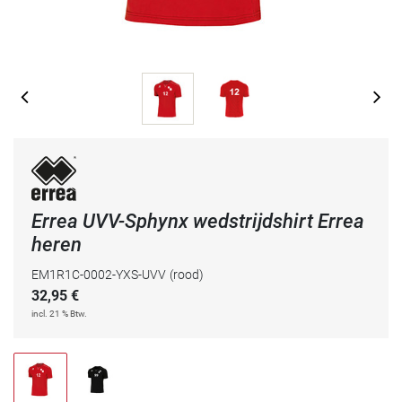
Errea UVV-Sphynx wedstrijdshirt Errea
heren
EM1R1C-0002-YXS-UVV
(rood)
32,95
€
incl. 21 % Btw.