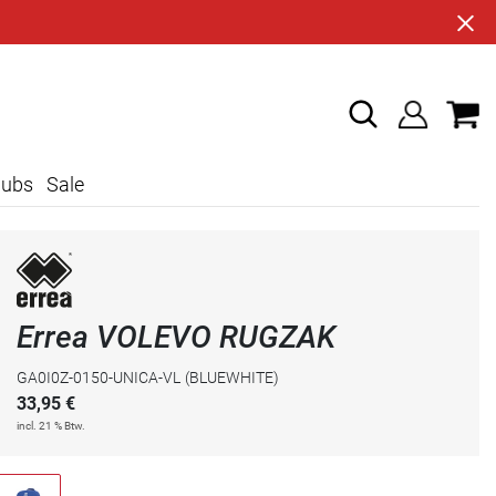
lubs
Sale
Errea VOLEVO RUGZAK
GA0I0Z-0150-UNICA-VL
(BLUEWHITE)
33,95
€
incl. 21 % Btw.