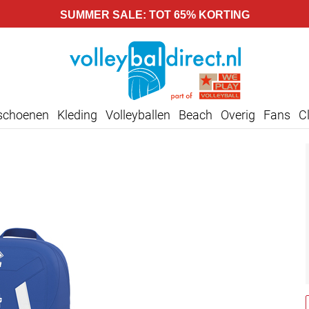
SUMMER SALE: TOT 65% KORTING
lschoenen
Kleding
Volleyballen
Beach
Overig
Fans
C