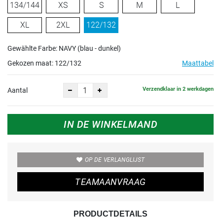
134/144
XS
S
M
L
XL
2XL
122/132
Gewählte Farbe: NAVY (blau - dunkel)
Gekozen maat:
122/132
Maattabel
Verzendklaar in 2 werkdagen
Aantal
IN DE WINKELMAND
OP DE VERLANGLIJST
TEAMAANVRAAG
PRODUCTDETAILS