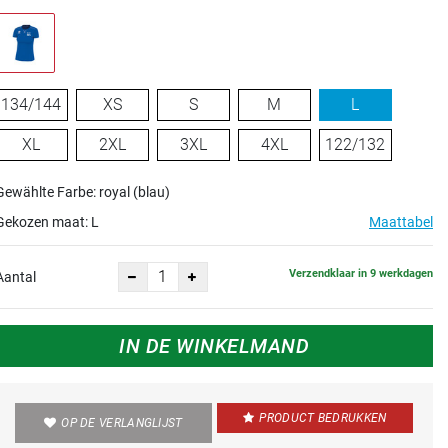
134/144
XS
S
M
L
XL
2XL
3XL
4XL
122/132
Gewählte Farbe: royal (blau)
Gekozen maat:
L
Maattabel
Verzendklaar in 9 werkdagen
Aantal
IN DE WINKELMAND
PRODUCT BEDRUKKEN
OP DE VERLANGLIJST