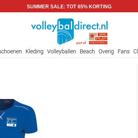
SUMMER SALE: TOT 65% KORTING
lschoenen
Kleding
Volleyballen
Beach
Overig
Fans
C