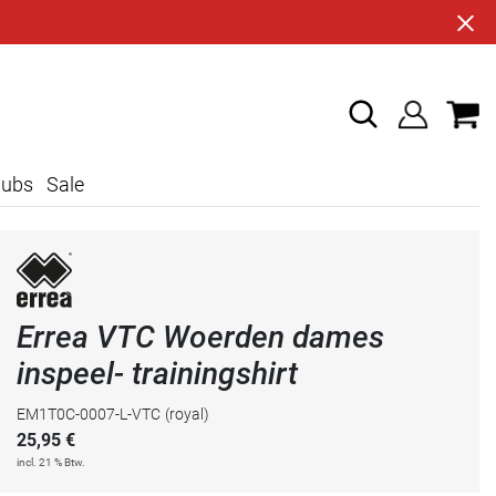
lubs
Sale
Errea VTC Woerden dames
inspeel- trainingshirt
EM1T0C-0007-L-VTC
(royal)
25,95
€
incl. 21 % Btw.