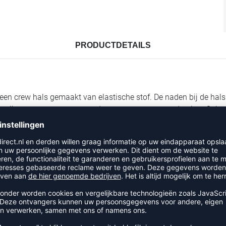
PRODUCTDETAILS
een crew hals gemaakt van elastische stof. De naden bij de hals
de zij wat zorgt voor een goede pasvorm en extra ademing. Oeko-t