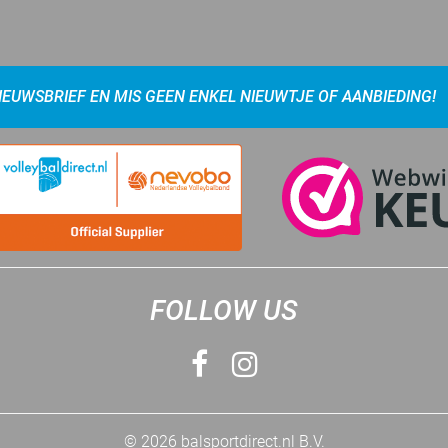
NIEUWSBRIEF EN MIS GEEN ENKEL NIEUWTJE OF AANBIEDING!
FOLLOW US
© 2026 balsportdirect.nl B.V.