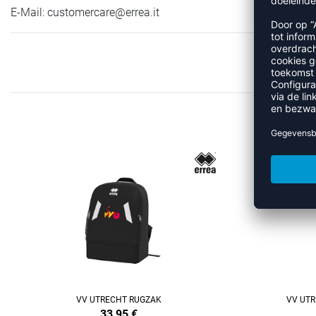
E-Mail:
customercare@errea.it
MEE
REFINEMENT
REFINEMENT
VV UTRECHT RUGZAK
VV UTR
33,95
€