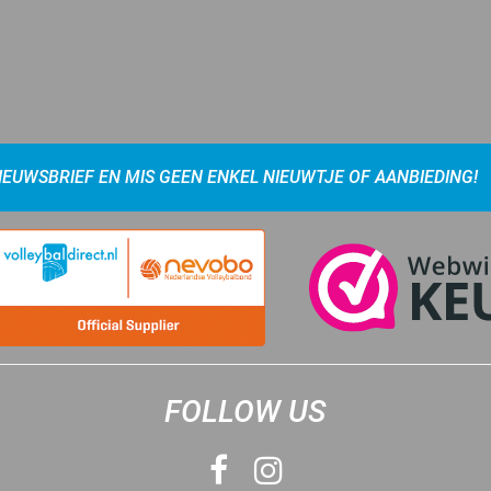
NIEUWSBRIEF EN MIS GEEN ENKEL NIEUWTJE OF AANBIEDING!
FOLLOW US