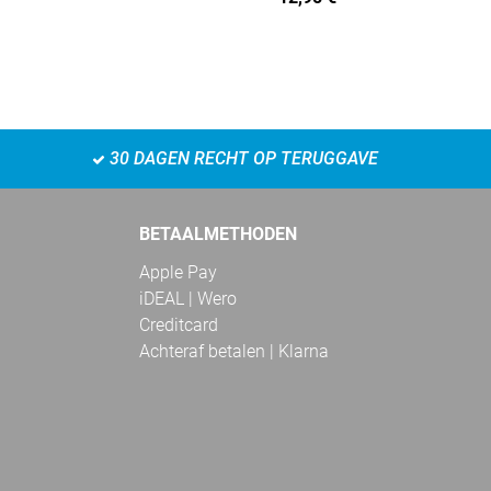
30 DAGEN RECHT OP TERUGGAVE
BETAALMETHODEN
Apple Pay
iDEAL | Wero
Creditcard
Achteraf betalen | Klarna