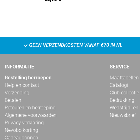
GEEN VERZENDKOSTEN VANAF €70 IN NL
INFORMATIE
SERVICE
Bestelling herroepen
Maattabellen
Help en contact
Catalogi
Verzending
Club collectie
Betalen
Bedrukking
Retouren en herroeping
Wedstrijd- en
Algemene voorwaarden
Nieuwsbrief
Privacy verklaring
Nevobo korting
Cadeaubonnen