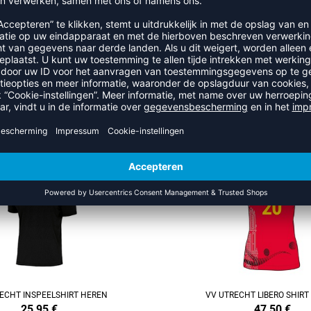
RECENT BEKEKEN
R UIT DE CATEGORIE VV UTR
ECHT INSPEELSHIRT HEREN
VV UTRECHT LIBERO SHIR
25,95
€
47,50
€