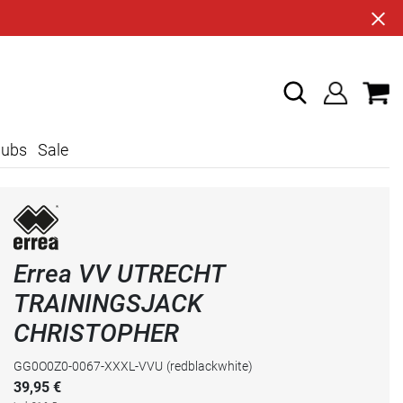
lubs
Sale
Errea VV UTRECHT
TRAININGSJACK
CHRISTOPHER
GG0O0Z0-0067-XXXL-VVU
(redblackwhite)
39,95
€