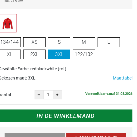
incl. 21 % Btw.
134/144
XS
S
M
L
XL
2XL
3XL
122/132
Gewählte Farbe: redblackwhite (rot)
Gekozen maat:
3XL
Maattabel
Verzendklaar vanaf 31.08.2026
Aantal
IN DE WINKELMAND