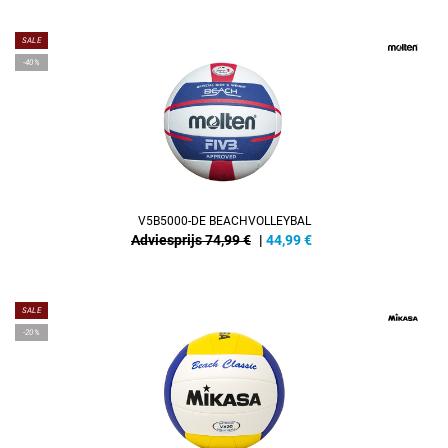
SALE
-40%
V5B5000-DE BEACHVOLLEYBAL
Adviesprijs 74,99 €
|
44,99
€
SALE
-20%