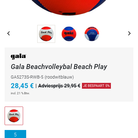
Gala Beachvolleybal Beach Play
GA5273S-RWB-5
(roodwitblauw)
28,45
€
|
Adviesprijs 29,95 €
JE BESPAART 5%
incl. 21 % Btw.
5