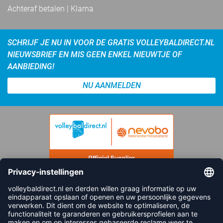
Achteraf betalen | Klarna
SCHRIJF JE NU IN VOOR DE GRATIS VOLLEYBALDIRECT.NL
NIEUWSBRIEF EN MIS GEEN ENKEL NIEUWTJE OF
AANBIEDING!
NU AANMELDEN