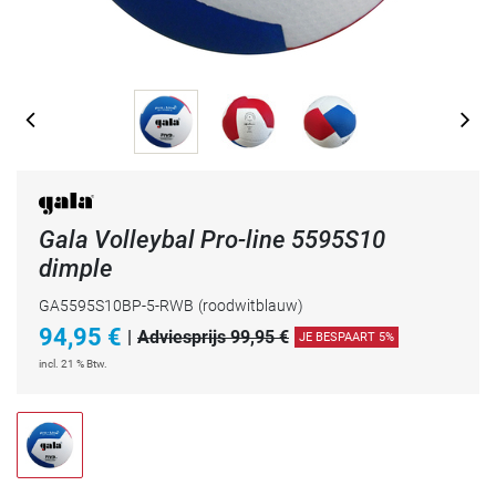
Gala Volleybal Pro-line 5595S10
dimple
GA5595S10BP-5-RWB
(roodwitblauw)
94,95
€
|
Adviesprijs 99,95 €
JE BESPAART 5%
incl. 21 % Btw.