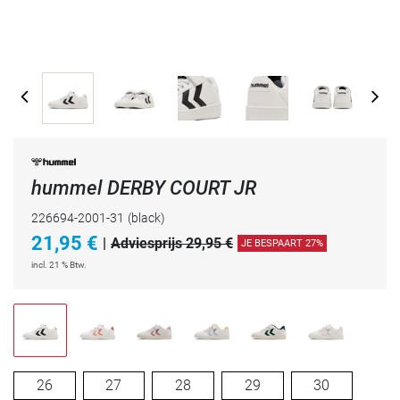
hummel DERBY COURT JR
226694-2001-31
(black)
21,95
€
|
Adviesprijs 29,95 €
JE BESPAART 27%
incl. 21 % Btw.
26
27
28
29
30