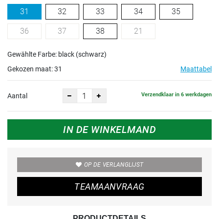
31
32
33
34
35
36
37
38
21
Gewählte Farbe: black (schwarz)
Gekozen maat:
31
Maattabel
Verzendklaar in 6 werkdagen
Aantal
IN DE WINKELMAND
OP DE VERLANGLIJST
TEAMAANVRAAG
PRODUCTDETAILS