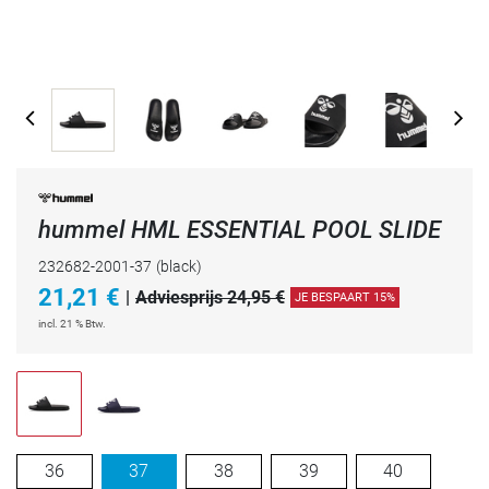
hummel HML ESSENTIAL POOL SLIDE
232682-2001-37
(black)
21,21
€
|
Adviesprijs 24,95 €
JE BESPAART 15%
incl. 21 % Btw.
36
37
38
39
40