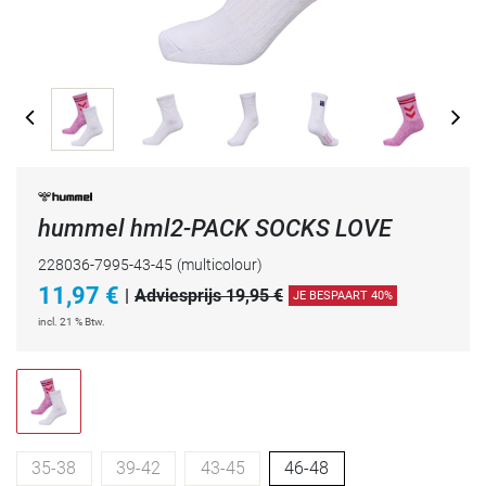
hummel hml2-PACK SOCKS LOVE
228036-7995-43-45
(multicolour)
11,97
€
|
Adviesprijs 19,95 €
JE BESPAART 40%
incl. 21 % Btw.
35-38
39-42
43-45
46-48