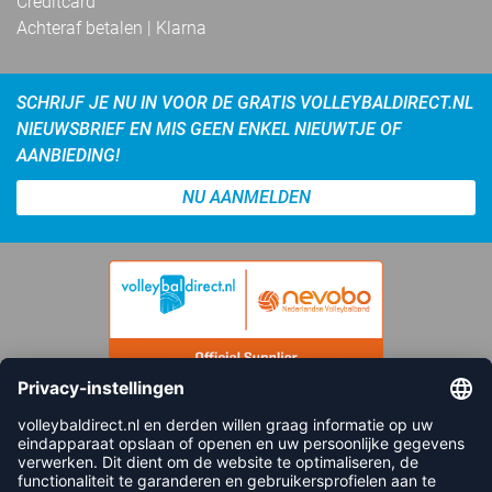
Creditcard
Achteraf betalen | Klarna
SCHRIJF JE NU IN VOOR DE GRATIS VOLLEYBALDIRECT.NL
NIEUWSBRIEF EN MIS GEEN ENKEL NIEUWTJE OF
AANBIEDING!
NU AANMELDEN