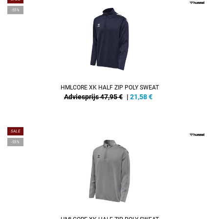
-55%
HMLCORE XK HALF ZIP POLY SWEAT
Adviesprijs 47,95 €
|
21,58
€
SALE
-55%