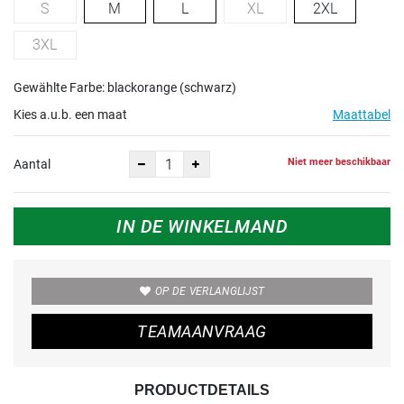
S
M
L
XL
2XL
3XL
Gewählte Farbe: blackorange (schwarz)
Kies a.u.b. een maat
Maattabel
Niet meer beschikbaar
Aantal
IN DE WINKELMAND
OP DE VERLANGLIJST
TEAMAANVRAAG
PRODUCTDETAILS