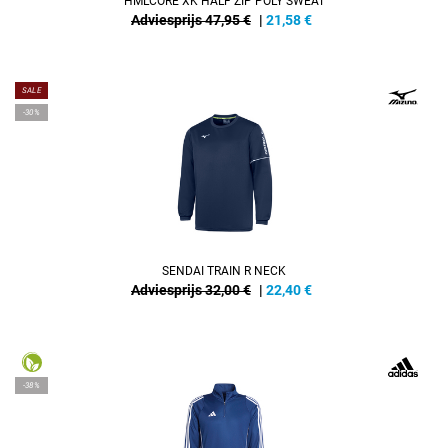
HMLCORE XK HALF ZIP POLY SWEAT
Adviesprijs 47,95 €
|
21,58
€
SALE
-30%
SENDAI TRAIN R NECK
Adviesprijs 32,00 €
|
22,40
€
-38%