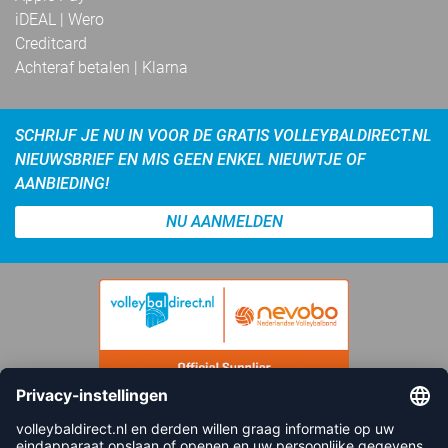
iDEAL | Wero
Creditcard
Achteraf betalen | Klarna
SCHRIJF JE NU IN VOOR DE GRATIS VOLLEYBALDIRECT.NL
NIEUWSBRIEF EN MIS GEEN ENKEL NIEUWTJE OF
AANBIEDING!
NU AANMELDEN