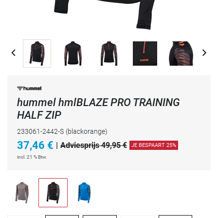
hummel hmlBLAZE PRO TRAINING
HALF ZIP
233061-2442-S
(blackorange)
37,46
€
|
Adviesprijs 49,95 €
JE BESPAART 25%
incl. 21 % Btw.