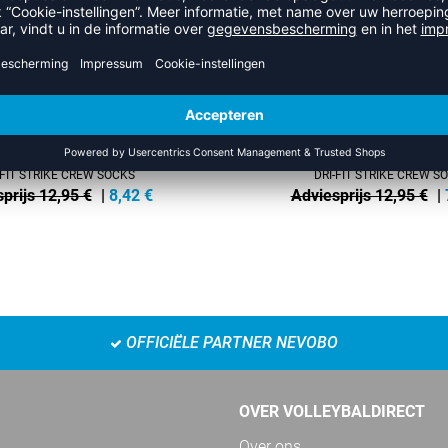
-FIT STRIKE CREW SOCKS
DRI-FIT STRIKE CREW S
prijs 12,95 €
|
8,42
€
Adviesprijs 12,95 €
|
OFFICIËLE PARTNER NEVOBO
OVER VOLLEYBALDIRECT
Over ons