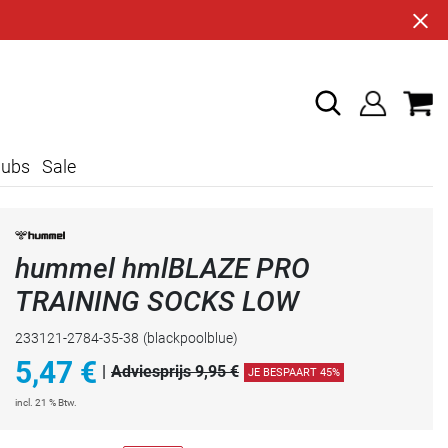
lubs
Sale
hummel hmlBLAZE PRO
TRAINING SOCKS LOW
233121-2784-35-38
(blackpoolblue)
5,47
€
|
Adviesprijs 9,95 €
JE BESPAART 45%
incl. 21 % Btw.