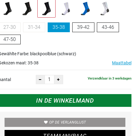
27-30
31-34
35-38
39-42
43-46
47-50
Gewählte Farbe: blackpoolblue (schwarz)
Gekozen maat:
35-38
Maattabel
Verzendklaar in 3 werkdagen
Aantal
IN DE WINKELMAND
OP DE VERLANGLIJST
TEAMAANVRAAG