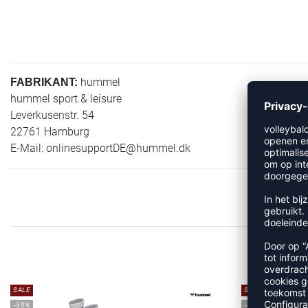
hummel
FABRIKANT:
hummel sport & leisure
Leverkusenstr. 54
22761 Hamburg
E-Mail:
onlinesupportDE@hummel.dk
M
SALE
SALE
-50%
-35%