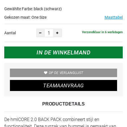
Gewählte Farbe: black (schwarz)
Gekozen maat:
One Size
Maattabel
Verzendklaar in 6 werkdagen
Aantal
IN DE WINKELMAND
OP DE VERLANGLIJST
TEAMAANVRAAG
PRODUCTDETAILS
De hmlCORE 2.0 BACK PACK combineert stijl en
functionaliteit. Deze rugzak van hummel is gemaakt van