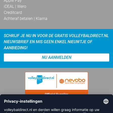
Apple Pay
iDEAL | Wero
Creditcard
Achteraf betalen | Klarna
SCHRIJF JE NU IN VOOR DE GRATIS VOLLEYBALDIRECT.NL
NIEUWSBRIEF EN MIS GEEN ENKEL NIEUWTJE OF
AANBIEDING!
NU AANMELDEN