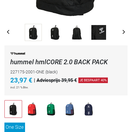
hummel hmlCORE 2.0 BACK PACK
227175-2001-ONE
(black)
23,97
€
|
Adviesprijs 39,95 €
JE BESPAART 40%
incl. 21 % Btw.
One Size