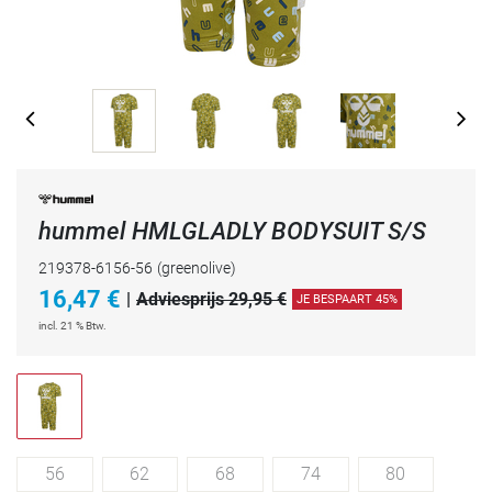
hummel HMLGLADLY BODYSUIT S/S
219378-6156-56
(greenolive)
16,47
€
|
Adviesprijs 29,95 €
JE BESPAART 45%
incl. 21 % Btw.
56
62
68
74
80