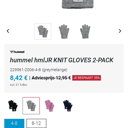
hummel hmlJR KNIT GLOVES 2-PACK
229961-2006-4-8
(greymelange)
8,42
€
|
Adviesprijs 12,95 €
JE BESPAART 35%
incl. 21 % Btw.
4-8
8-12