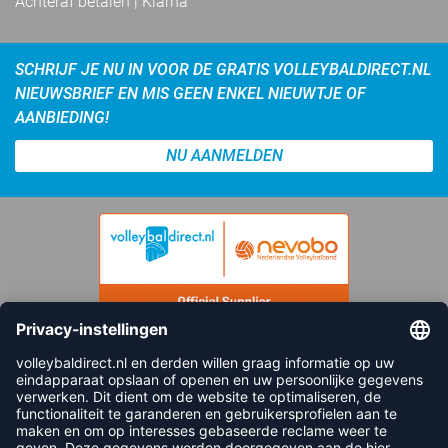
Achteraf betalen | Klarna
SCHRIJF JE NU IN VOOR DE GRATIS VOLLEYBALDIRECT.NL
NIEUWSBRIEF EN MIS GEEN ENKEL NIEUWTJE OF
AANBIEDING!
NU AANMELDEN