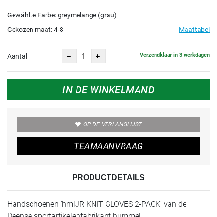
Gewählte Farbe: greymelange (grau)
Gekozen maat:
4-8
Maattabel
Verzendklaar in 3 werkdagen
Aantal
IN DE WINKELMAND
OP DE VERLANGLIJST
TEAMAANVRAAG
PRODUCTDETAILS
Handschoenen 'hmlJR KNIT GLOVES 2-PACK' van de
Deense sportartikelenfabrikant hummel.