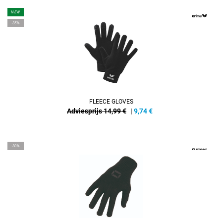
NEW
-35%
FLEECE GLOVES
Adviesprijs 14,99 €
|
9,74
€
-30%