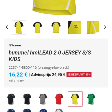
hummel hmlLEAD 2.0 JERSEY S/S
KIDS
223741-5800-116
(blazingyellowblack)
16,22
€
|
Adviesprijs 24,95 €
JE BESPAART 35%
incl. 21 % Btw.