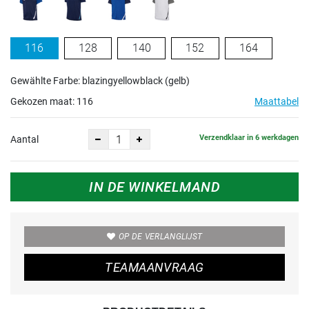
116
128
140
152
164
Gewählte Farbe: blazingyellowblack (gelb)
Gekozen maat:
116
Maattabel
Verzendklaar in 6 werkdagen
Aantal
IN DE WINKELMAND
OP DE VERLANGLIJST
TEAMAANVRAAG