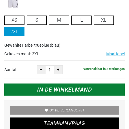
XS
S
M
L
XL
2XL
Gewählte Farbe: trueblue (blau)
Gekozen maat:
2XL
Maattabel
Verzendklaar in 3 werkdagen
Aantal
IN DE WINKELMAND
OP DE VERLANGLIJST
TEAMAANVRAAG