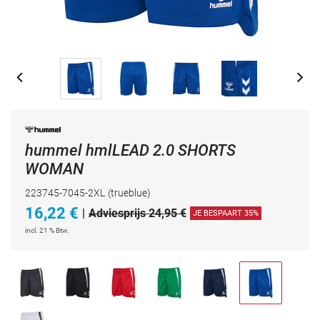
hummel hmlLEAD 2.0 SHORTS
WOMAN
223745-7045-2XL
(trueblue)
16,22
€
|
Adviesprijs 24,95 €
JE BESPAART 35%
incl. 21 % Btw.