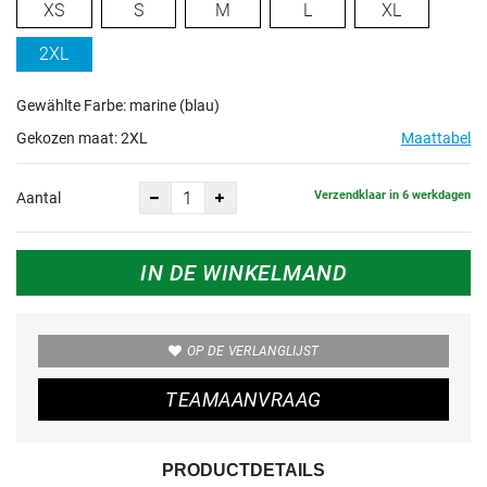
XS
S
M
L
XL
2XL
Gewählte Farbe: marine (blau)
Gekozen maat:
2XL
Maattabel
Verzendklaar in 6 werkdagen
Aantal
IN DE WINKELMAND
OP DE VERLANGLIJST
TEAMAANVRAAG
PRODUCTDETAILS