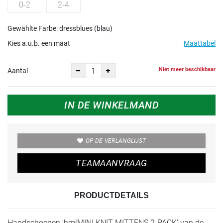
0-2
2-4
Gewählte Farbe: dressblues (blau)
Kies a.u.b. een maat
Maattabel
Niet meer beschikbaar
Aantal
IN DE WINKELMAND
OP DE VERLANGLIJST
TEAMAANVRAAG
PRODUCTDETAILS
Handschoenen 'hmlMINI KNIT MITTENS 2-PACK' van de