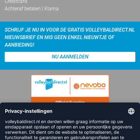
Creditcard
Achteraf betalen | Klarna
SCHRIJF JE NU IN VOOR DE GRATIS VOLLEYBALDIRECT.NL
NIEUWSBRIEF EN MIS GEEN ENKEL NIEUWTJE OF
AANBIEDING!
NU AANMELDEN