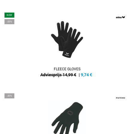
NEW
-35%
FLEECE GLOVES
Adviesprijs 14,99 €
|
9,74
€
-30%