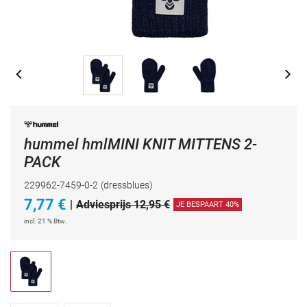
hummel hmlMINI KNIT MITTENS 2-
PACK
229962-7459-0-2
(dressblues)
7,77
€
|
Adviesprijs 12,95 €
JE BESPAART 40%
incl. 21 % Btw.