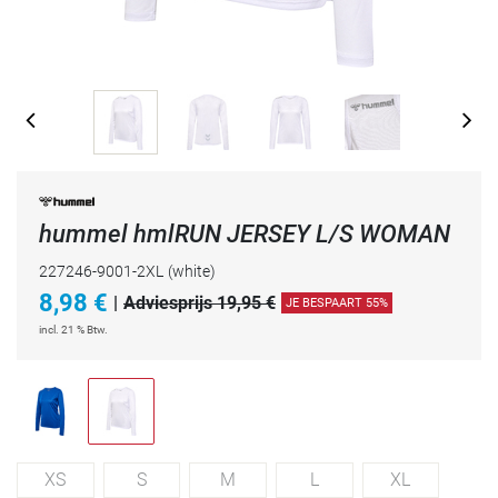
hummel hmlRUN JERSEY L/S WOMAN
227246-9001-2XL
(white)
8,98
€
|
Adviesprijs 19,95 €
JE BESPAART 55%
incl. 21 % Btw.
XS
S
M
L
XL