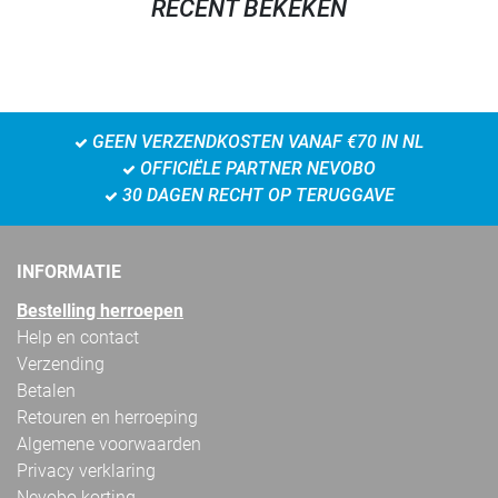
RECENT BEKEKEN
GEEN VERZENDKOSTEN VANAF €70 IN NL
OFFICIËLE PARTNER NEVOBO
30 DAGEN RECHT OP TERUGGAVE
INFORMATIE
Bestelling herroepen
Help en contact
Verzending
Betalen
Retouren en herroeping
Algemene voorwaarden
Privacy verklaring
Nevobo korting