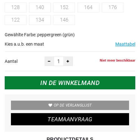
128
140
152
164
176
122
134
146
Gewählte Farbe: peppergreen (grün)
Kies a.u.b. een maat
Maattabel
Niet meer beschikbaar
Aantal
IN DE WINKELMAND
OP DE VERLANGLIJST
TEAMAANVRAAG
PRODUCTDETAILS