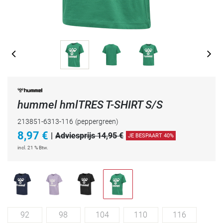
hummel hmlTRES T-SHIRT S/S
213851-6313-116
(peppergreen)
8,97
€
|
Adviesprijs 14,95 €
JE BESPAART 40%
incl. 21 % Btw.
92
98
104
110
116